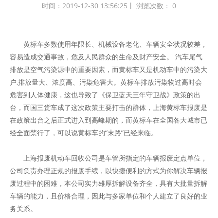
时间：2019-12-30 13:56:25丨 浏览次数：
0
黄标车多数使用年限长、机械设备老化、车辆安全状况较差，
容易造成交通事故，危及人民群众的生命及财产安全。 汽车尾气
排放是空气污染源中的重要因素，而黄标车又是机动车中的污染大
户,排放量大、浓度高、污染危害大。黄标车排放污染物过高时会
危害到人体健康，这也导致了《保卫蓝天三年守卫战》政策的出
台，而国三货车成了这次政策主要打击的群体，上海黄标车报废是
在政策出台之后正式进入到高峰期的，而黄标车在全国各大城市已
经全面禁行了，可以说黄标车的“末路”已经来临。
上海报废机动车回收公司是车管所指定的车辆报废定点单位，
公司负责办理正规的报废手续，以快捷便利的方式为你解决车辆报
废过程中的困难，本公司实力雄厚拆解设备齐全，具有大批量拆解
车辆的能力，且价格合理，因此与多家单位和个人建立了良好的业
务关系。